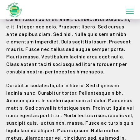
Page content (index.php)
Lorem ipsum dolor sit amet, consectetur adipiscing
elit. Integer nec odio. Praesent libero. Sed cursus
ante dapibus diam. Sed nisi. Nulla quis sem at nibh
elementum imperdiet. Duis sagittis ipsum. Praesent
mauris. Fusce nec tellus sed augue semper porta.
Mauris massa. Vestibulum lacinia arcu eget nulla.
Class aptent taciti sociosqu ad litora torquent per
conubia nostra, per inceptos himenaeos.
Curabitur sodales ligula in libero. Sed dignissim
lacinia nunc. Curabitur tortor. Pellentesque nibh.
Aenean quam. In scelerisque sem at dolor. Maecenas
mattis. Sed convallis tristique sem. Proin ut ligula vel
nunc egestas porttitor. Morbi lectus risus, iaculis vel,
suscipit quis, luctus non, massa. Fusce ac turpis quis
ligula lacinia aliquet. Mauris ipsum. Nulla metus
metus, ullamcorper vel, tincidunt sed, euismod in,